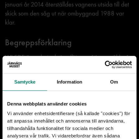
januari år 2014 återställdes vagnens utsida till det
skick som den såg ut när ombyggnad 1988 var
klar.
Begreppsförklaring
WL5DE är en beteckning (littera på jvg-språk) på
vagnstypen och betyder:
Samtycke
Information
Om
WL = Sovvagn. 5 = Modell 5 i ”WL-
familjen”, vilket har med inredningen att göra
DE = Anpassad för trafik till Berlin, 1500 V.
Denna webbplats använder cookies
AC elvärme samt öglor för tågfärja
Vi använder enhetsidentifierare (så kallade "cookies") för
att anpassa innehållet och annonserna till användarna,
4639 är vagnens individnummer
tillhandahålla funktionalitet för sociala medier och
analysera vår trafik. Vi vidarebefordrar även sådana