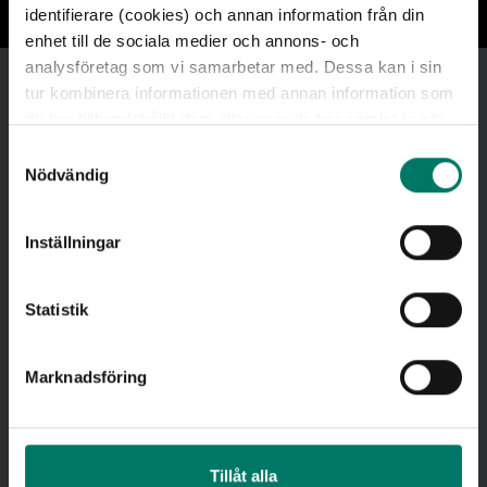
identifierare (cookies) och annan information från din
enhet till de sociala medier och annons- och
analysföretag som vi samarbetar med. Dessa kan i sin
tur kombinera informationen med annan information som
du har tillhandahållit dem eller som de har samlat in när
Tillverkad
du har använt deras tjänster. För mer information, se
S
sidan
cookies
.
Nödvändig
a
Kockums 1958, ombyggd 1988 vid SJ
m
huvudverkstad i Malmö
t
Inställningar
Längd
y
c
23,5 meter
k
Statistik
Vikt
e
s
Marknadsföring
48 ton
v
Sovplatser
a
l
20 st (10 kupéer)
Tillåt alla