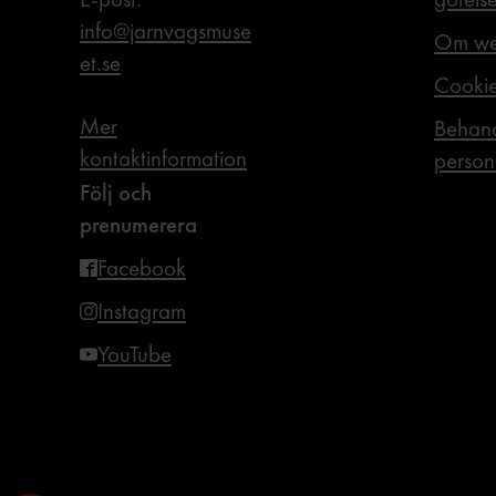
info@jarnvagsmuse
Om we
et.se
Cooki
Mer
Behand
kontaktinformation
person
Följ och
prenumerera
Facebook
Instagram
YouTube