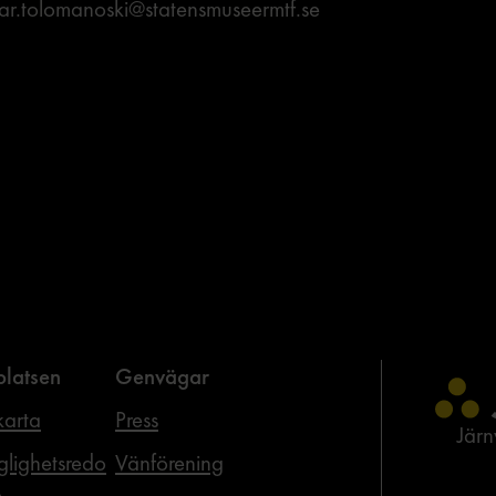
dar.tolomanoski@statensmuseermtf.se
latsen
Genvägar
arta
Press
Jär
glighetsredo
Vänförening
e