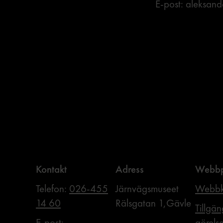
E-post: aleksan
Kontakt
Adress
Webbp
Telefon:
026-455
Järnvägsmuseet
Webbk
14 60
Rälsgatan 1,Gävle
Tillgän
E-post:
görels