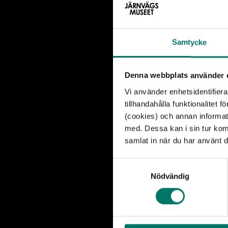
Historisk, nyreno
Minitåglok
Samtycke
Nytt minitågslok
T43 som förlaga
Denna webbplats använder 
Tåghallen
Vi använder enhetsidentifiera
tillhandahålla funktionalitet 
(cookies) och annan informat
Gå in i ett ånglo
med. Dessa kan i sin tur kom
Nu är det fritt f
samlat in när du har använt d
sedan tidigare ä
fungerar.
S
Nödvändig
a
m
Sonnys moppe
t
Mopeden använde
y
tidningsförsälja
c