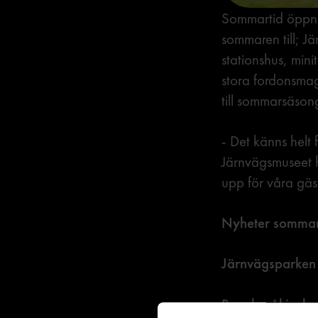
Sommartid öppnar
sommaren till; 
stationshus, mini
stora fordonsmag
till sommarsäson
- Det känns helt 
Järnvägsmuseet h
upp för våra gä
Nyheter somma
Järnvägsparken
Pressbyråkiosk