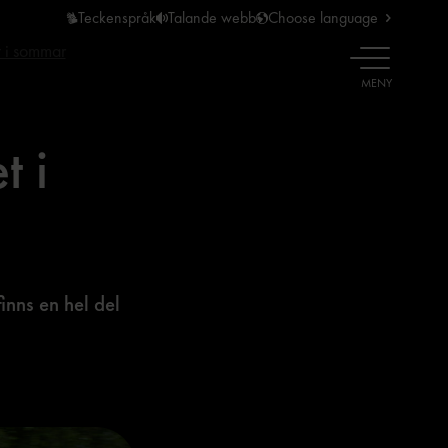
Teckenspråk
Talande webb
Choose language
 i sommar
ÖPPNA
MENY
t i
nns en hel del