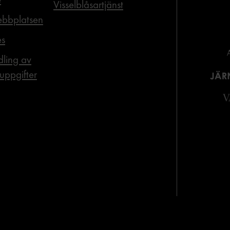
Visselblåsartjänst
bbplatsen
es
ling av
uppgifter