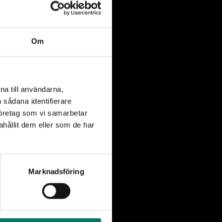
tation.
Om
museets diesellok
na till användarna,
n sådana identifierare
företag som vi samarbetar
hållit dem eller som de har
ppa upp. Loket är
m om hur ånglok
Marknadsföring
risk
en finns även