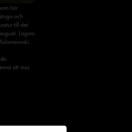
 som hör
rstuga och
stur till det
 augusti. Lagom
 Tolomanoski.
ski.
mot att visa