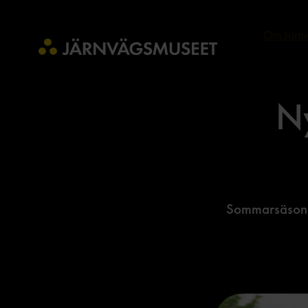
Om Järnv
Ny
Sommarsäsonge