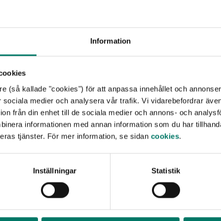
verad pressbyråkiosk precis intill stationshuset Hennan S
Information
 specialbeställt från England och lackerat med Järnvägs
.
cookies
re (så kallade "cookies") för att anpassa innehållet och annonser
för sociala medier och analysera vår trafik. Vi vidarebefordrar äve
ion från din enhet till de sociala medier och annons- och analys
k
binera informationen med annan information som du har tillhanda
ram att kliva in i förarhytten på ånglok A1001 via en tra
eras tjänster. För mer information, se sidan
cookies
.
ven tillgängligt i genomskärning tillsammans med en fil
Inställningar
Statistik
s av tågbudet Sonny Hultberg. Sonny var en legenda
re på tåg och även den siste som hade detta yrke. Mopp