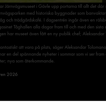
 Järnvägsmuseet i Gävle upp portarna till allt det där
Järnvägsparken med historiska byggnader som banvakta
tåg och trädgårdskafé. I dagsentrén ingår även en rälsbus
asinet Tåghallen alla dagar fram till och med den sista
gen har museet även fått en ny publik chef; Aleksandar
fantastiskt att vara på plats, säger Aleksandar Tolomano
ar en del spännande nyheter i sommar som vi ser fram e
ster; nya som återkommande.
ren 2026