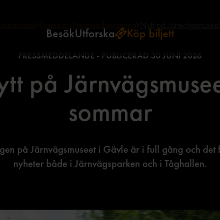
ägsmuseet
Pressrum
Pressmeddelanden
Nytt på Järnvägsmuseet
Besök
Utforska
Köp biljett
PRESSMEDDELANDE - PUBLICERAD
30 JUNI 2026
tt på Järnvägsmusee
sommar
n på Järnvägsmuseet i Gävle är i full gång och det fi
nyheter både i Järnvägsparken och i Tåghallen.