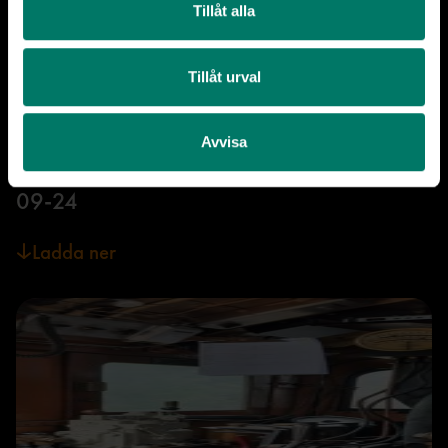
Tillåt alla
Tillåt urval
Foto: Henrik Reuterdahl, Järnvägsmuseet/SMTM
Avvisa
Ånglok B 1429 högupplöst, bild 2, 2020-
09-24
Ladda ner