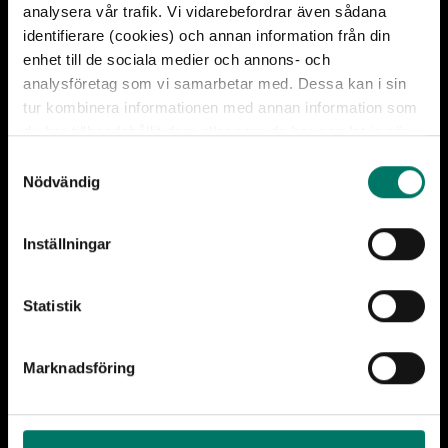
analysera vår trafik. Vi vidarebefordrar även sådana
identifierare (cookies) och annan information från din
enhet till de sociala medier och annons- och
analysföretag som vi samarbetar med. Dessa kan i sin
tur kombinera informationen med annan information som
du har tillhandahållit dem eller som de har samlat in när
du har använt deras tjänster. För mer information, se
Foto: Henrik Reuterdahl, Järnvägsmuseet/SMTM
S
sidan
cookies
.
Nödvändig
a
m
Ånglok B 1429 högupplöst, bild 1, 2020-
t
09-24
Inställningar
y
c
Ladda ner
k
Statistik
e
s
Marknadsföring
v
a
l