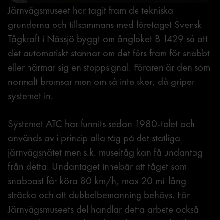
Järnvägsmuseet har tagit fram de tekniska
grunderna och tillsammans med företaget Svensk
Tågkraft i Nässjö byggt om ångloket B 1429 så att
det automatiskt stannar om det förs fram för snabbt
eller närmar sig en stoppsignal. Föraren är den som
normalt bromsar men om så inte sker, då griper
systemet in.
Systemet ATC har funnits sedan 1980-talet och
används av i princip alla tåg på det statliga
järnvägsnätet men s.k. museitåg kan få undantag
från detta. Undantaget innebär att tåget som
snabbast får köra 80 km/h, max 20 mil lång
sträcka och att dubbelbemanning behövs. För
Järnvägsmuseets del handlar detta arbete också