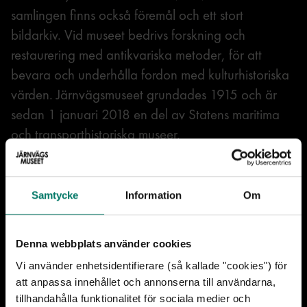
samlingen finns också föremål och ett stort
bildarkiv. Vid museet bedrivs forskning och
restaurering med antikvariska metoder, för att
bevara och underhålla fordon med kulturhistoriska
värden. Järnvägsmuseet grundades 1915 och är
sedan 1 januari 2018 en del av Statens maritima
och transporthistoriska museer.
Samtycke
Information
Om
Relaterad media
Denna webbplats använder cookies
Vi använder enhetsidentifierare (så kallade "cookies") för
att anpassa innehållet och annonserna till användarna,
tillhandahålla funktionalitet för sociala medier och