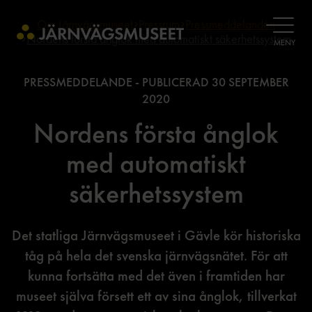
Om Järnvägsmuseet
Pressrum
Pressmeddelanden
ÖPPNA
Nordens första ånglok med automatiskt säkerhetssystem
MENY
PRESSMEDDELANDE - PUBLICERAD
30 SEPTEMBER
2020
Nordens första ånglok
med automatiskt
säkerhetssystem
Det statliga Järnvägsmuseet i Gävle kör historiska
tåg på hela det svenska järnvägsnätet. För att
kunna fortsätta med det även i framtiden har
museet själva försett ett av sina ånglok, tillverkat