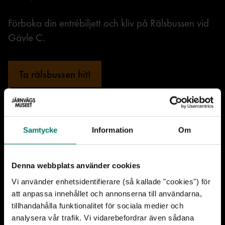
Förboka din entrébiljett och kliv på Rälsbussen vid
Gävle C.
Ta rälsbussen hit!
Information
Plats
Samtycke
Information
Om
Järnvägsmuseet
Pris
Denna webbplats använder cookies
Ingår i entrébiljetten
Vi använder enhetsidentifierare (så kallade "cookies") för
att anpassa innehållet och annonserna till användarna,
tillhandahålla funktionalitet för sociala medier och
Köp entrébiljett här
analysera vår trafik. Vi vidarebefordrar även sådana