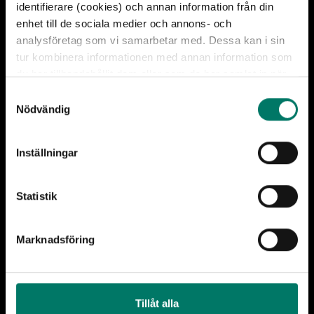
identifierare (cookies) och annan information från din
enhet till de sociala medier och annons- och
analysföretag som vi samarbetar med. Dessa kan i sin
tur kombinera informationen med annan information som
du har tillhandahållit dem eller som de har samlat in när
du har använt deras tjänster. För mer information, se
S
sidan
cookies
.
Nödvändig
a
Senast uppdaterad
2026-06-08
m
t
Inställningar
y
c
Kontakt
k
Statistik
e
Telefon:
026-455 14 60
s
Marknadsföring
E-post:
info@jarnvagsmuseet.se
v
a
l
Mer kontaktinformation
Tillåt alla
Adress