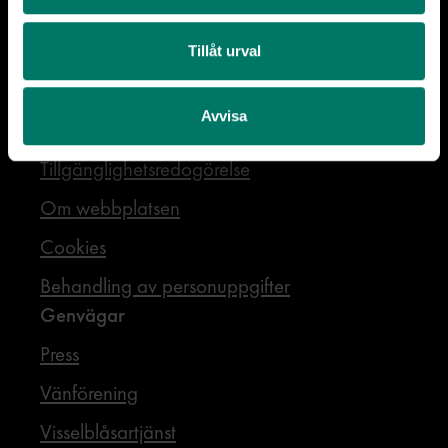
Järnvägsmuseet
Tillåt urval
Rälsgatan 1,Gävle
Webbplatsen
Avvisa
Webbkarta
Tillgänglighetsredogörelse
Om webbplatsen
Cookies
Behandling av personuppgifter
Genvägar
Press
Vänförening
Visselblåsartjänst