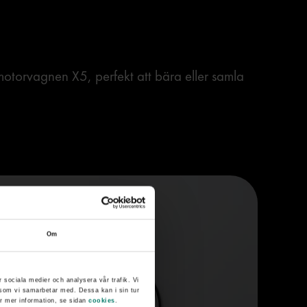
motorvagnen X5, perfekt att bära eller samla
Om
r sociala medier och analysera vår trafik. Vi
g som vi samarbetar med. Dessa kan i sin tur
ör mer information, se sidan
cookies
.