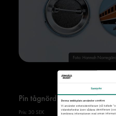
Foto: Hannah Norreg
Samtycke
Pin tågnörd
Denna webbplats använder cookies
Vi använder enhetsidentifierare (så kallade "c
vidarebefordrar även sådana identifierare (co
Pris: 30 SEK
kombinera informationen med annan informatio