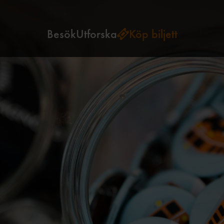
Besök
Utforska
Köp biljett