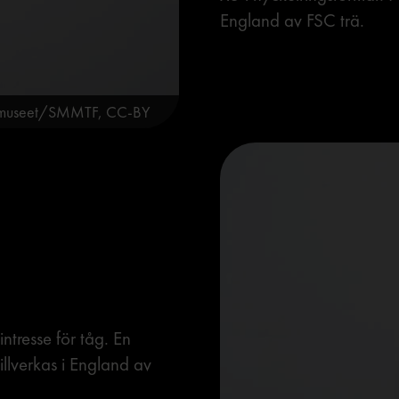
England av FSC trä.
gsmuseet/SMMTF, CC-BY
intresse för tåg. En
illverkas i England av