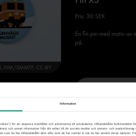
Pris: 30 SEK
En fin pin med motiv av 
på.
ärd, JVM/SMMTF, CC-BY
Information
ookies") för att anpassa innehållet och annonserna till användarna, tillhandahålla funktionalitet fö
okies) och annan information från din enhet till de sociala medier och annons- och analysföreta
n som du har tillhandahållit dem eller som de har samlat in när du har använt deras tjänster. F