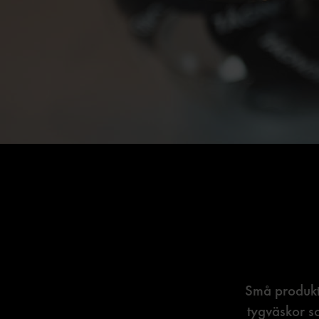
Små produkte
tygväskor s