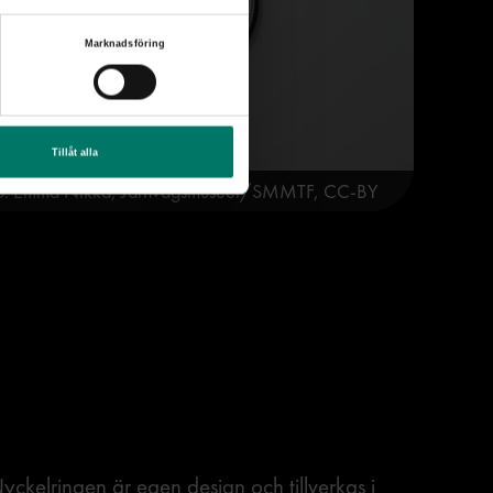
Marknadsföring
Tillåt alla
o: Emma Nikka, Järnvägsmuseet/SMMTF, CC-BY
yckelringen är egen design och tillverkas i