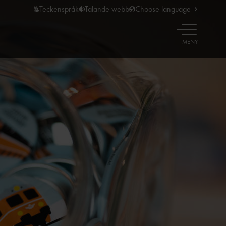
Teckenspråk
Talande webb
Choose language
ÖPPNA
MENY