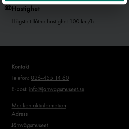
Hastighet
Högsta tillåtna hastighet 100 km/h
Kontakt
Telefon:
026-455 14 60
E-post:
info@jarnvagsmuseet.se
Mer kontaktinformation
Adress
Järnvägsmuseet