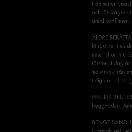
från serien visas
och järnvägsentus
antal kortfilmer,
ÄLDRE BERÄTTAR
längst ner i en s
inne i [hör inte
törsten. I dag ä
självtryck från e
tidigare … [det 
HENRIK REUTERDA
byggnaden] Jaha, 
BENGT SANDHAMM
Normalt sett i e