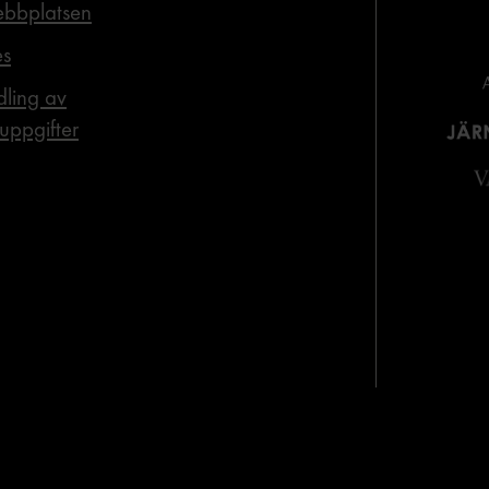
bbplatsen
es
ling av
uppgifter