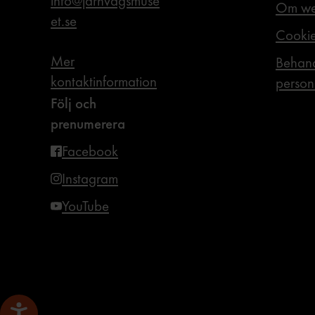
info@jarnvagsmuse
Om we
et.se
Cooki
Mer
Behand
kontaktinformation
person
Följ och
prenumerera
Facebook
Instagram
YouTube