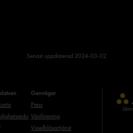
Senast uppdaterad
2024-03-02
latsen
Genvägar
arta
Press
Jär
glighetsredo
Vänförening
e
Visselblåsartjänst