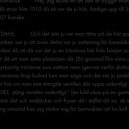
AR: Nej, jag skulle tro att den är byggd ifrån
å strax före 1910 då så var de ju här, färdiga upp till S
07 kanske.
AHL: Och det står ju om man tittar på de här p
anken var ju att även detta var ju vattentag för bereds
lem då att då var det ju en träränna här från början 
 då att man satte plaströren då. [En gammal film visas d
fyrkantig träränna som vattnet rann igenom nerför sluttn
 träränna ihop bultad kan man säga och det var ju prob
det frös om man inte stängde ventilen där uppe ordentligt, 
BS, stäng ventilen ordentligt.
” [en bild visas på en ga
 står det och småläcker och fryser då i stället då va, så a
ng vintertid kan jag tänka mig för banvakten att ha koll 