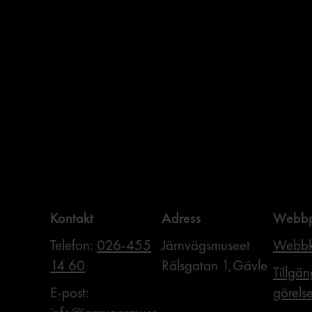
Kontakt
Adress
Webbp
Telefon:
026-455
Järnvägsmuseet
Webbk
14 60
Rälsgatan 1,Gävle
Tillgän
E-post:
görels