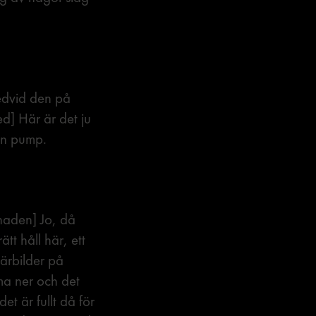
dvid den på
d] Här är det ju
gen pump.
aden] Jo, då
tt håll här, ett
Närbilder på
mma ner och det
et är fullt då för