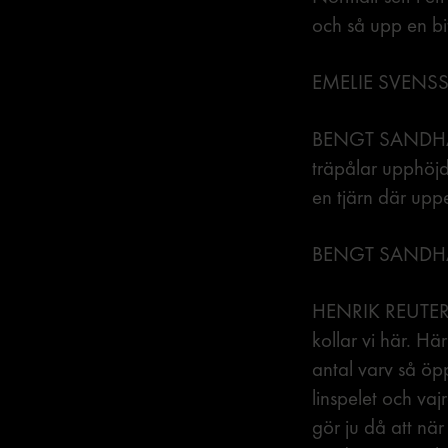
och så upp en bit
EMELIE SVEN
BENGT SANDHAMM
träpålar upphöjd
en tjärn där upp
BENGT SANDHAM
HENRIK REUTERD
kollar vi här. Hä
antal varv så öp
linspelet och vaj
gör ju då att när 