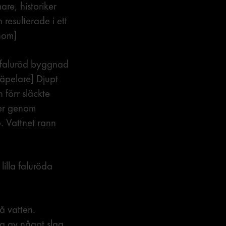
are, historiker
resulterade i ett
enom]
faluröd byggnad
räpelare] Djupt
 förr släckte
mer genom
. Vattnet rann
lla faluröda
 vatten.
ag av något slag