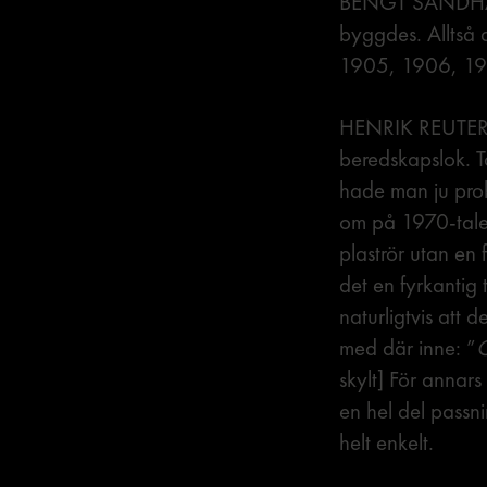
BENGT SANDHAMM
byggdes. Alltså d
1905, 1906, 19
HENRIK REUTERD
beredskapslok. T
hade man ju prob
om på 1970-talet
plaströr utan en 
det en fyrkantig
naturligtvis att 
med där inne: ”
O
skylt] För annars
en hel del passni
helt enkelt.