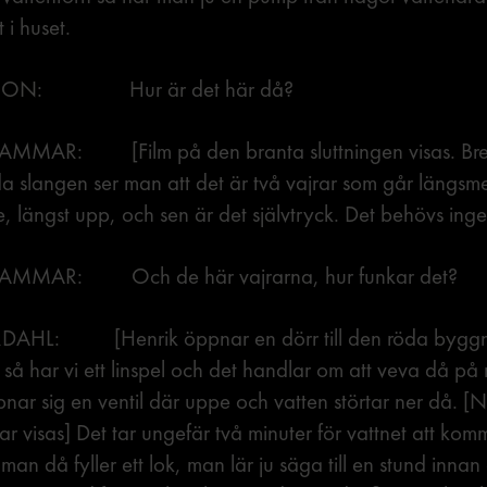
 i huset.
SSON: Hur är det här då?
AR: [Film på den branta sluttningen visas. Bre
a slangen ser man att det är två vajrar som går längsme
e, längst upp, och sen är det självtryck. Det behövs in
MAR: Och de här vajrarna, hur funkar det?
AHL: [Henrik öppnar en dörr till den röda byggn
r så har vi ett linspel och det handlar om att veva då på rä
pnar sig en ventil där uppe och vatten störtar ner då. [
rar visas] Det tar ungefär två minuter för vattnet att ko
man då fyller ett lok, man lär ju säga till en stund innan d