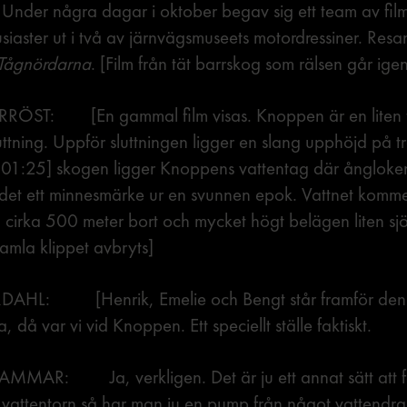
] Under några dagar i oktober begav sig ett team av film
iaster ut i två av järnvägsmuseets motordressiner. Resan 
Tågnördarna
. [Film från tät barrskog som rälsen går ig
RÖST: [En gammal film visas. Knoppen är en liten 
luttning. Uppför sluttningen ligger en slang upphöjd på t
 0:01:25] skogen ligger Knoppens vattentag där ångloken
r det ett minnesmärke ur en svunnen epok. Vattnet kom
n cirka 500 meter bort och mycket högt belägen liten sjö
gamla klippet avbryts]
HL: [Henrik, Emelie och Bengt står framför den li
då var vi vid Knoppen. Ett speciellt ställe faktiskt.
AR: Ja, verkligen. Det är ju ett annat sätt att få
tt vattentorn så har man ju en pump från något vattendr