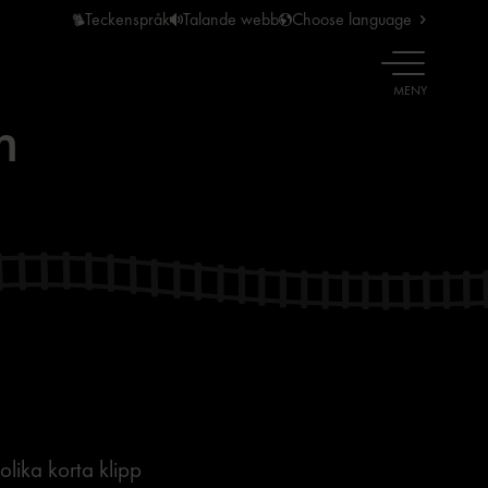
Teckenspråk
Talande webb
Choose language
ÖPPNA
MENY
n
a korta klipp