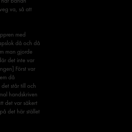
 när banan
veg va, så att
appren med
kapslok då och då
som man gjorde
är det inte var
ingen] Först var
lem då
det står till och
mmal handskriven
tt det var säkert
på det här stället