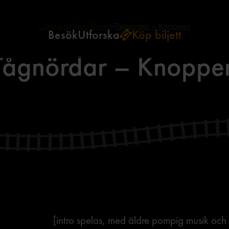
Utforska
Våra filmer
Tågnördar – Knoppen
Besök
Utforska
Köp biljett
Tågnördar – Knoppe
ntro spelas, med äldre pompig musik och olik