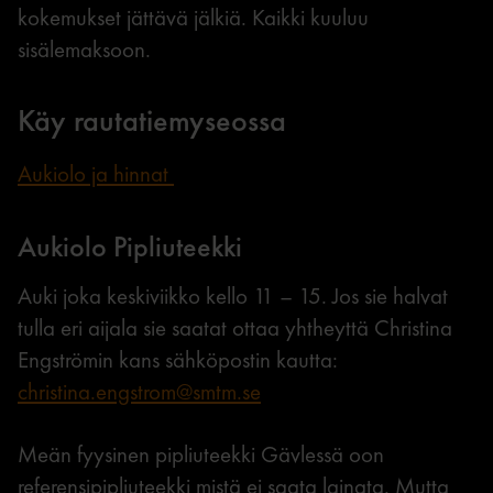
kokemukset jättävä jälkiä. Kaikki kuuluu
sisälemaksoon.
Käy rautatiemyseossa
Aukiolo ja hinnat
Aukiolo Pipliuteekki
Auki joka keskiviikko kello 11 – 15. Jos sie halvat
tulla eri aijala sie saatat ottaa yhtheyttä Christina
Engströmin kans sähköpostin kautta:
christina.engstrom@smtm.se
Meän fyysinen pipliuteekki Gävlessä oon
referensipipliuteekki mistä ei saata lainata. Mutta