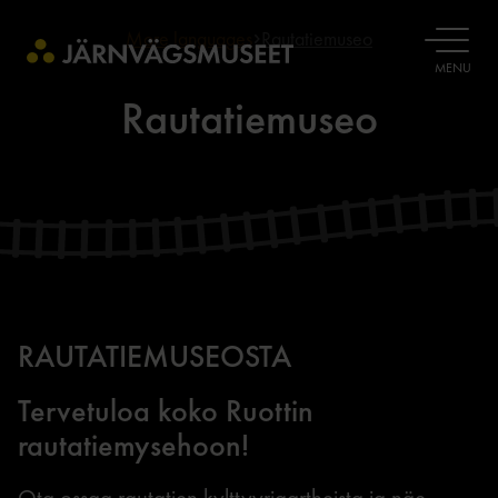
More languages
Rautatiemuseo
OPEN
MENU
Rautatiemuseo
RAUTATIEMUSEOSTA
Tervetuloa koko Ruottin
rautatiemysehoon!
Ota ossaa rautatien kylttyyriaartheista ja näe