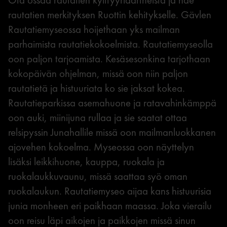
rautatien merkityksen Ruottin kehitykselle. Gävlen
Rautatiemyseossa hoijethaan yks mailman
parhaimista rautatiekokoelmista. Rautatiemyseolla
oon paljon tarjoamista. Kesäsesonkina tarjothaan
kokopäivän ohjelman, missä oon niin paljon
rautatietä ja histuuriata ko sie jaksat kokea.
Rautatieparkissa asemahuone ja ratavahinkämppä
oon auki, miinijuna rullaa ja sie saatat ottaa
relsipyssin Junahallile missä oon mailmanluokkanen
ajovehen kokoelma. Myseossa oon näyttelyn
lisäksi leikkihuone, kauppa, ruokala ja
ruokalaukkuvaunu, missä saattaa syö oman
ruokalaukun. Rautatiemyseo aijaa kans histuurisia
junia monheen eri paikhaan maassa. Joka vierailu
oon reisu läpi aikojen ja paikkojen missä sinun