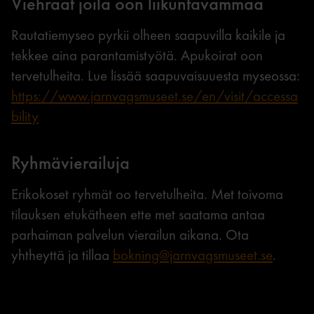
Viehraat joila oon liikuntavammaa
Rautatiemyseo pyrkii olheen saapuvilla kaikile ja
tekkee aina parantamistyötä. Apukoirat oon
tervetulheita. Lue lissää saapuvaisuuesta myseossa:
https://www.jarnvagsmuseet.se/en/visit/accessa
bility
Ryhmävierailuja
Erikokoset ryhmät oo tervetulheita. Met toivoma
tilauksen etukätheen ette met saatama antaa
parhaiman palvelun vierailun aikana. Ota
yhtheyttä ja tillaa
bokning@jarnvagsmuseet.se
.