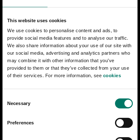
Säilytyskaappia ulkovaatheile ja pienemille
väskyile vierailun aikana löytyy. Ole hyvä ja älä
This website uses cookies
ota isompia väskyjä sisäle mysehoon, ko meilä ei
We use cookies to personalise content and ads, to
ole säilytyspaikkaa niile.
provide social media features and to analyse our traffic.
We also share information about your use of our site with
our social media, advertising and analytics partners who
Lue lissää:
may combine it with other information that you’ve
https://www.jarnvagsmuseet.se/en/visit/plan-
provided to them or that they’ve collected from your use
your-visit
of their services. For more information, see
cookies
Ruokaa & juomaa
C
Necessary
o
Aukiolo Ruokala Höyrypannu/Ångpannan
n
s
Preferences
Tiiistai – pyhä: kello 11.00 – 17.00.
e
n