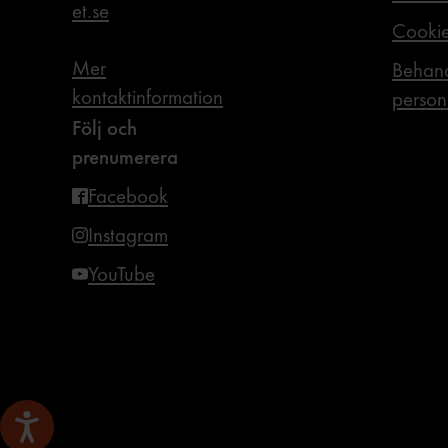
et.se
Cooki
Mer
Behand
kontaktinformation
person
Följ och
prenumerera
Facebook
Instagram
YouTube