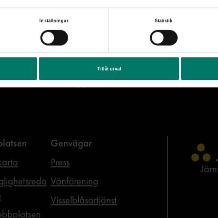
Inställningar
Statistik
Tillåt urval
Senast uppdaterad
2026-06-30
latsen
Genvägar
arta
Press
Jär
glighetsredo
Vänförening
e
Visselblåsartjänst
bbplatsen