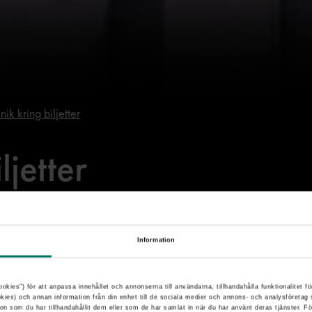
ik kring biljetter
ljetter
Information
ng var. Därför införs ett nytt datoriserat system
 Systemet ger resenärerna snabbare och bättre
ookies") för att anpassa innehållet och annonserna till användarna, tillhandahålla funktionalitet fö
okies) och annan information från din enhet till de sociala medier och annons- och analysföreta
n som du har tillhandahållit dem eller som de har samlat in när du har använt deras tjänster. F