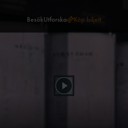
Besök
Utforska
Köp biljett
Spela video