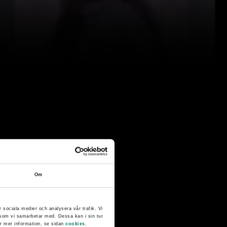
Om
r sociala medier och analysera vår trafik. Vi
g som vi samarbetar med. Dessa kan i sin tur
ör mer information, se sidan
cookies
.