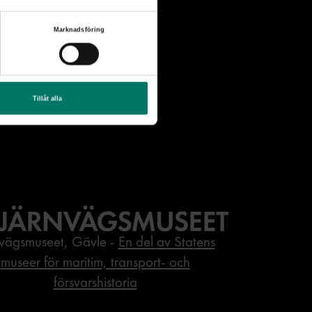
Marknadsföring
Tillåt alla
nvägsmuseet, Gävle -
En del av Statens
museer för maritim, transport- och
försvarshistoria